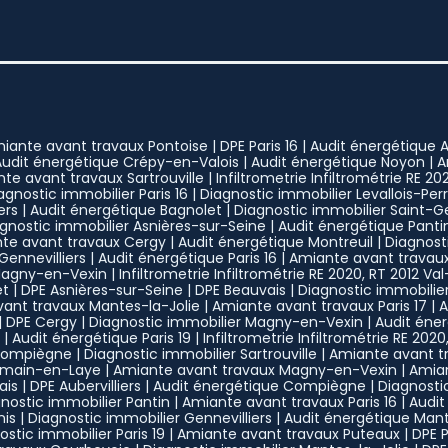
iante avant travaux Pontoise
|
DPE Paris 16
|
Audit énergétique 
Audit énergétique Crépy-en-Valois
|
Audit énergétique Noyon
|
A
te avant travaux Sartrouville
|
Infiltrometrie Infiltrométrie RE 20
agnostic immobilier Paris 16
|
Diagnostic immobilier Levallois-Per
ers
|
Audit énergétique Bagnolet
|
Diagnostic immobilier Saint-
gnostic immobilier Asnières-sur-Seine
|
Audit énergétique Panti
te avant travaux Cergy
|
Audit énergétique Montreuil
|
Diagnost
ennevilliers
|
Audit énergétique Paris 16
|
Amiante avant travau
Magny-en-Vexin
|
Infiltrometrie Infiltrométrie RE 2020, RT 2012 Va
et
|
DPE Asnières-sur-Seine
|
DPE Beauvais
|
Diagnostic immobilie
ant travaux Mantes-la-Jolie
|
Amiante avant travaux Paris 17
|
A
|
DPE Cergy
|
Diagnostic immobilier Magny-en-Vexin
|
Audit éne
|
Audit énergétique Paris 19
|
Infiltrometrie Infiltrométrie RE 2020
Compiègne
|
Diagnostic immobilier Sartrouville
|
Amiante avant t
rmain-en-Laye
|
Amiante avant travaux Magny-en-Vexin
|
Amia
ais
|
DPE Aubervilliers
|
Audit énergétique Compiègne
|
Diagnosti
nostic immobilier Pantin
|
Amiante avant travaux Paris 16
|
Audit
nis
|
Diagnostic immobilier Gennevilliers
|
Audit énergétique Man
ostic immobilier Paris 19
|
Amiante avant travaux Puteaux
|
DPE P