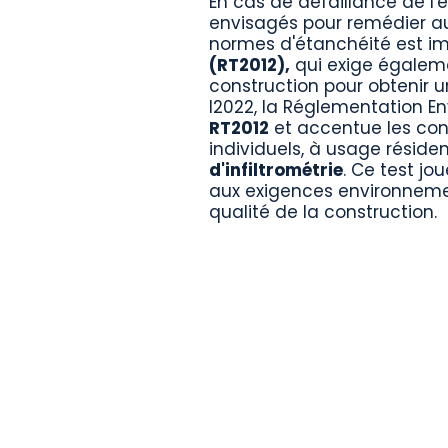
En cas de défaillance de l'
envisagés pour remédier aux
normes d'étanchéité est im
(RT2012),
qui exige égalemen
construction pour obtenir 
l2022, la Réglementation 
RT2012
et accentue les cont
individuels, à usage résiden
d'infiltrométrie
. Ce test jo
aux exigences environneme
qualité de la construction.