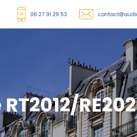
06 27 91 29 53
contact
audi
e RT2012/RE20