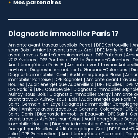
Mes partenaires
Diagnostic immobilier Paris 17
Amiante avant travaux Levallois-Perret
|
DPE Sartrouville
|
Am
sous-Bois
|
Amiante avant travaux Creil
|
DPE Marly-le-Roi
|
avant travaux Saint-Germain-en-Laye
|
DPE Puteaux
|
Amian
2012 Yvelines
|
DPE Pontoise
|
DPE La Garenne-Colombes
|
Di
Audit énergétique Paris 18
|
Amiante avant travaux Aubervilli
en-Laye
|
Diagnostic immobilier La Garenne-Colombes
|
Dia
Diagnostic immobilier Creil
|
Audit énergétique Plaisir
|
Amian
immobilier Pontoise
|
DPE Bagnolet
|
Amiante avant travaux G
Houilles
|
Audit énergétique Aubervilliers
|
DPE Houilles
|
DPE 
DPE Paris 19
|
DPE Courbevoie
|
Diagnostic immobilier Bagnol
Aulnay-sous-Bois
|
Diagnostic immobilier Cergy
|
Amiante av
avant travaux Aulnay-sous-Bois
|
Audit énergétique Paris 17
Saint-Germain-en-Laye
|
Diagnostic immobilier Compiègne
Oise
|
Amiante avant travaux La Garenne-Colombes
|
DPE 
Saint-Denis
|
Diagnostic immobilier Beauvais
|
DPE Saint-Ge
avant travaux Asnières-sur-Seine
|
Audit énergétique Beauv
immobilier Houilles
|
Diagnostic immobilier Courbevoie
|
Diag
énergétique Houilles
|
Audit énergétique Creil
|
DPE Saint-De
Jolie
|
DPE Gennevilliers
|
Audit énergétique Clermont
|
Diagn