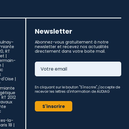
Newsletter
Aulnay-
Abonnez-vous gratuitement à notre
miante
newsletter et recevez nos actualités
20, RT
directement dans votre boite mail.
ret
|
Germain-
n
|
ic
x
l-d'Oise
|
r
En cliquant sur le bouton "S'inscrire", j'accepte de
miante
recevoir les lettres d'information de AUDIAG
rgétique
, RT 2012
ravaux
S'inscrire
nte
c
tes-la-
aris 18
|